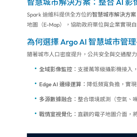
智慧城市解決方案：整合 AI 影像
Spark 迪維科提供全方位的
智慧城市解決方案
地圖（E-Map），協助政府單位與企業實現
為何選擇 Argo AI 智慧城市管
隨著城市人口密度提升，公共安全與交通壓
全域影像監控
：支援萬等級攝影機接入
Edge AI 邊緣運算
：降低頻寬負擔，實現毫
多源數據融合
：整合環境感測（空氣、
戰情室視覺化
：直觀的電子地圖介面，