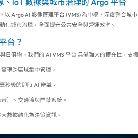
、IoT 數據與城市治理的 Argo 平台
。以
Argo AI 影像管理平台 (VMS)
為中樞，深度整合城市監
自動化城市治理，全面提升公共安全與營運效率。
理平台？
力與日俱增。我們的
AI VMS 平台
具備強大的擴充性，支
，實現跨區域集中管理。
秒級的即時 AI 辨識。
噪音）、交通流與門禁系統。
將大數據轉化為決策資訊。