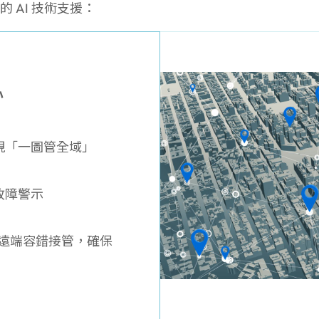
 AI 技術支援：
心
現「一圖管全域」
故障警示
遠端容錯接管，確保