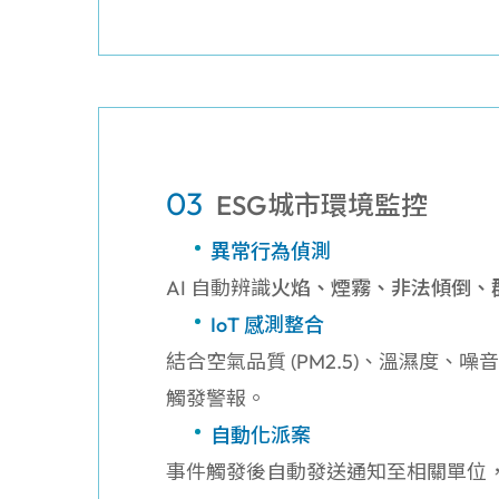
03
ESG城市環境監控
異常行為偵測
AI 自動辨識
火焰、煙霧、非法傾倒、
IoT 感測整合
結合空氣品質 (PM2.5)、溫濕度、
觸發警報。
自動化派案
事件觸發後自動發送通知至相關單位