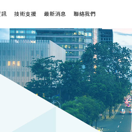
資訊
技術支援
最新消息
聯絡我們
理軟體
AI VMS 影像管理平台
式解決方案
輕量化監控(16-32路)
影機
大範圍監控(64-256路)
Spark攝影機
Omnieye攝影機