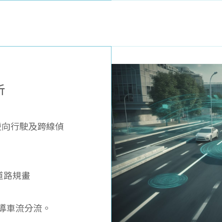
析
逆向行駛及跨線偵
道路規畫
引導車流分流。