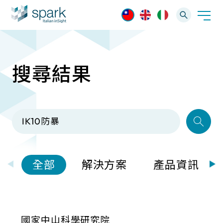
搜尋結果
解決方案
產業應用
產品資訊
AI 影像管理軟體
技術支援
AI 一站式解決方案
AI VMS 影像管理平台
IP網路攝影機
最新消息
輕量化監控(16-32路)
全部
解決方案
產品資訊
Spark攝影機
大範圍監控(64-256路)
Omnieye攝影機
國家中山科學研究院