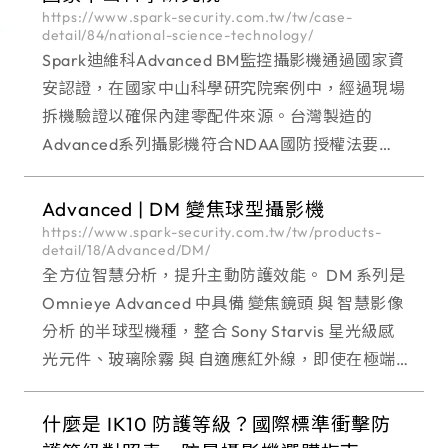
https://www.spark-security.com.tw/tw/case-
detail/84/national-science-technology/
Spark迪維科Advanced BM監控攝影機通過國家資
安認證，在國家中山科學研究院案例中，經過現場
拆機驗證以確保內建零配件來源。台灣製造的
Advanced系列攝影機符合NDAA國防授權法要
求，並通過台灣經濟部工業局資安認證的IoT
cyber security和UL認證，具有優秀的資訊安全保
Advanced | DM 變焦球型攝影機
障能力。
https://www.spark-security.com.tw/tw/products-
detail/18/Advanced/DM/
全方位智慧分析，提升主動防護效能。 DM 系列是
Omnieye Advanced 中具備 變焦鏡頭 與 智慧影像
分析 的半球型機種，整合 Sony Starvis 星光級感
光元件、玻璃除霧 與 自適應紅外線，即使在極端
環境與光線變化劇烈的場域，也能穩定捕捉細節影
像。具備 雙向語音通
什麼是 IK10 防護等級？國際標準衝擊防