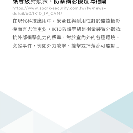
護等級對照表、防暴攝影機選購指南
https://www.spark-security.com.tw/tw/news-
detail/60/IK10_IP_CAM/
在現代科技應用中，安全性與耐用性對於監控攝影
機而言尤佳重要。IK10防護等級是衡量裝置外殼抵
抗外部衝擊能力的標準，對於室內外的各種環境、
突發事件，例如外力攻擊、撞擊或掉落都可能對裝
置造成損壞。因此，了解IK等級的定義及其對應的
抗衝擊程度，對於選擇合適的安防監控設備非常關
鍵。IK等級共分為多