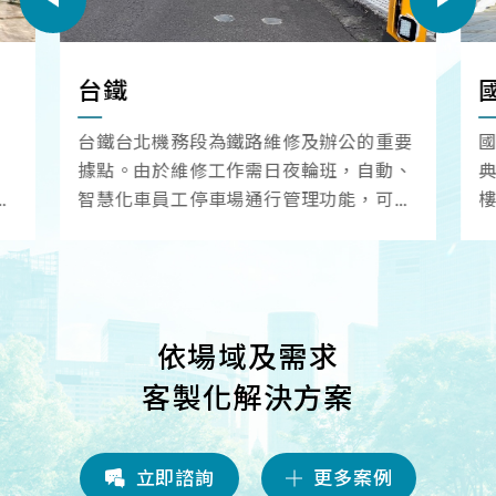
台鐵
系
台鐵台北機務段為鐵路維修及辦公的重要
國
據點。由於維修工作需日夜輪班，自動、
典
控
智慧化車員工停車場通行管理功能，可以
提
降低停車場管理的人力成本 ，且讓停車場
個
進行妥善的資源分配與運用。
馳
依場域及需求
客製化解決方案
立即諮詢
更多案例