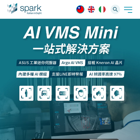
解決方案
產業應用
產品資訊
AI 影像管理軟體
技術支援
AI 一站式解決方案
AI VMS 影像管理平台
IP網路攝影機
最新消息
輕量化監控(16-32路)
Spark攝影機
大範圍監控(64-256路)
Omnieye攝影機