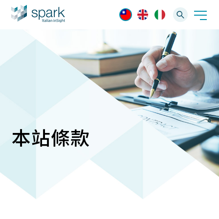
解決方案
產業應用
產品資訊
AI 影像管理軟體
技術支援
本站條款
AI 一站式解決方案
AI VMS 影像管理平台
IP網路攝影機
最新消息
輕量化監控(16-32路)
Spark攝影機
大範圍監控(64-256路)
Omnieye攝影機