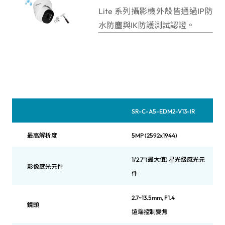
Lite 系列攝影機外殼皆通過IP防
水防塵與IK防護測試認證。
SR-C-A5-EDM2-V13-IR
最高解析度
5MP (2592x1944)
1/2.7"(最大值) 星光級感光元
影像感光元件
件
2.7~13.5mm, F1.4
鏡頭
遠端控制變焦