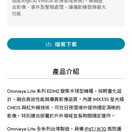
搭配Argo AI VMS(AI 影像管理系統)，無縫整
合影像、事件及警報處理，讓攝影機發揮最大
功能
檔案下載
產品介紹
Omnieye Lite 系列 EDM2 變焦半球型機種，採輕量化設
計，融合高效性能與優異影像品質。內建 IMX335 星光級
CMOS 與紅外線技術，可在日夜環境中提供穩定清晰的
影像，特別適合部署於戶外場域並長時間穩定運作。
Omnieye Lite 全系列台灣製造，具備
IP67 / IK10
高防護