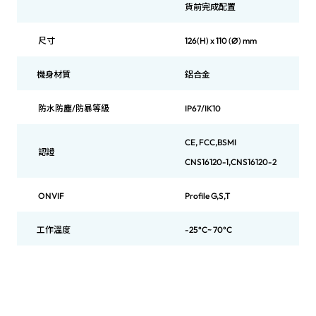
貨前完成配置
尺寸
126(H) x 110 (Ø) mm
機身材質
鋁合金
防水防塵/防暴等級
IP67/IK10
CE, FCC,BSMI
認證
CNS16120-1,CNS16120-2
ONVIF
Profile G,S,T
工作溫度
-25°C~ 70°C