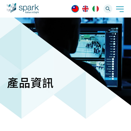
解決方案
產業應用
產品資訊
AI 影像管理軟體
產品資訊
AI 一站式解決方案
AI VMS 影像管理平台
IP網路攝影機
輕量化監控(16-32路)
Spark攝影機
技術支援
大範圍監控(64-256路)
Omnieye攝影機
最新消息