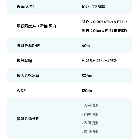
視角(水平)
102° ~ 33° 變焦
彩色：0.00667 lux @ F1.6,、
最低照度(lux) 彩色/黑白
黑白：0 lux @ F1.6 ( IR 開啟)
IR 紅外線距離
60m
視訊壓縮
H.265,H.264, MJPEG
最大影格速率
30fps
WDR
120db
-人形偵測
-跨線偵測
智慧影像分析
-入侵偵測
-遮擋偵測