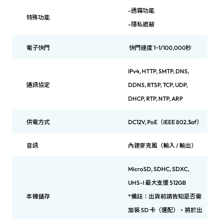
-透霧功能
特殊功能
-隱私遮蔽
電子快門
快門速度 1~1/100,000秒
IPv4, HTTP, SMTP, DNS,
通訊協定
DDNS, RTSP, TCP, UDP,
DHCP, RTP, NTP, ARP
供電方式
DC12V, PoE（IEEE 802.3af）
音訊
內建麥克風（輸入 / 輸出）
MicroSD, SDHC, SDXC,
UHS-I 最大支援 512GB
本機儲存
*備註：出貨前請告知是否需
加裝 SD 卡（選配），將於出