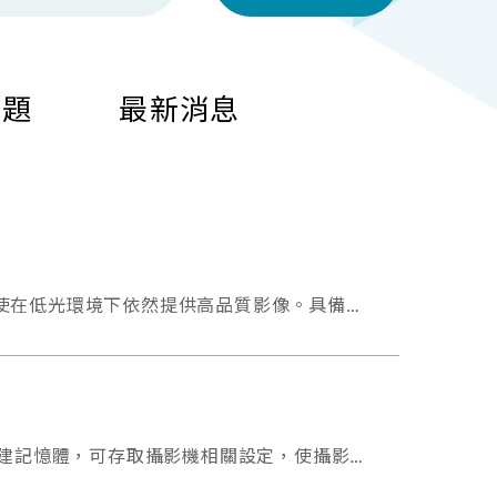
問題
最新消息
線技術，即使在低光環境下依然提供高品質影像。具備
IP68 / IK10 高防護等級 與 多重認證（UL、NDAA、資安認證），適用於對影像穩定與資安高度要求的場域。 O
種並內建記憶體，可存取攝影機相關設定，使攝影機
方面達到完美平衡。