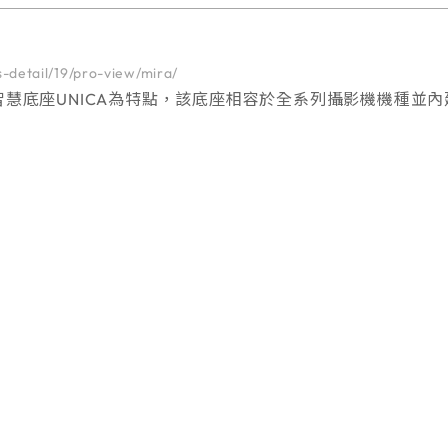
機
-detail/19/pro-view/mira/
科專利的智慧底座UNICA為特點，該底座相容於全系列攝影機機
列攝影機具有義大利風格的設計，兼具優雅外觀和高性能，在各