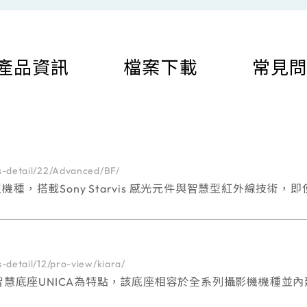
產品資訊
檔案下載
常見
s-detail/22/Advanced/BF/
的定焦槍型機種，搭載Sony Starvis 感光元件與智慧型紅外
-detail/12/pro-view/kiara/
科專利的智慧底座UNICA為特點，該底座相容於全系列攝影機機
列攝影機具有義大利風格的設計，兼具優雅外觀和高性能，在各