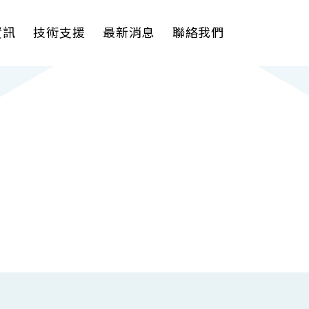
資訊
技術支援
最新消息
聯絡我們
理軟體
AI VMS 影像管理平台
式解決方案
輕量化監控(16-32路)
影機
大範圍監控(64-256路)
Spark攝影機
Omnieye攝影機