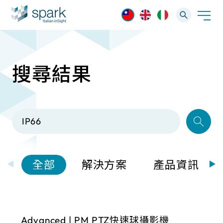
搜尋結果
解決方案
產業應用
產品資訊
AI 影像管理軟體
技術支援
AI 一站式解決方案
AI VMS 影像管理平台
IP網路攝影機
最新消息
輕量化監控(16-32路)
全部
解決方案
產品資訊
Spark攝影機
大範圍監控(64-256路)
Omnieye攝影機
Advanced | PM PTZ快速球攝影機