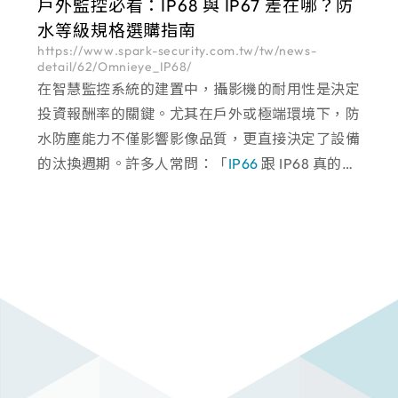
戶外監控必看：IP68 與 IP67 差在哪？防
公共空間常面
水等級規格選購指南
https://www.spark-security.com.tw/tw/news-
detail/62/Omnieye_IP68/
在智慧監控系統的建置中，攝影機的耐用性是決定
投資報酬率的關鍵。尤其在戶外或極端環境下，防
水防塵能力不僅影響影像品質，更直接決定了設備
的汰換週期。許多人常問：「
IP66
跟 IP68 真的有
差嗎？」 事實上，「IP68」與更高等級的
「IP69」代表的已不只是「生活防水」，而是針對
工業級嚴苛環