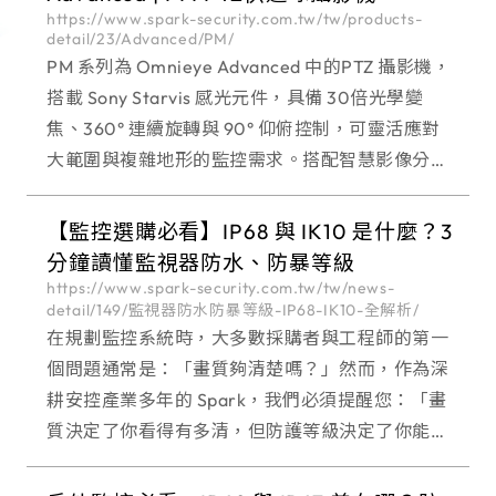
https://www.spark-security.com.tw/tw/products-
detail/23/Advanced/PM/
PM 系列為 Omnieye Advanced 中的PTZ 攝影機，
搭載 Sony Starvis 感光元件，具備 30倍光學變
焦、360° 連續旋轉與 90° 仰俯控制，可靈活應對
大範圍與複雜地形的監控需求。搭配智慧影像分
析、雙向語音及玻璃除霧設計，能提供全天候、全
場景的
【監控選購必看】IP68 與 IK10 是什麼？3
分鐘讀懂監視器防水、防暴等級
https://www.spark-security.com.tw/tw/news-
detail/149/監視器防水防暴等級-IP68-IK10-全解析/
在規劃監控系統時，大多數採購者與工程師的第一
個問題通常是：「畫質夠清楚嗎？」然而，作為深
耕安控產業多年的 Spark，我們必須提醒您：「畫
質決定了你看得有多清，但防護等級決定了你能看
多久。」 台灣環境特殊，北部有潮濕多雨的東北季
風，南部有強烈的日曬與沿海鹽霧，加上停車場或