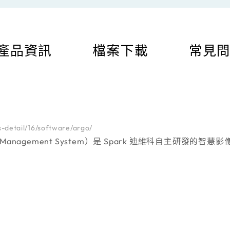
產品資訊
檔案下載
常見
-detail/16/software/argo/
企業從傳統監控升級為智慧化管理。透過單一平台即可集中管