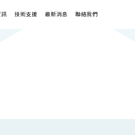
資訊
技術支援
最新消息
聯絡我們
理軟體
AI VMS 影像管理平台
式解決方案
輕量化監控(16-32路)
影機
大範圍監控(64-256路)
Spark攝影機
Omnieye攝影機