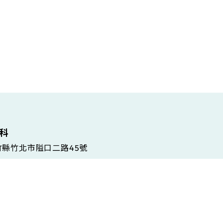
維科
新竹縣竹北市隘口二路45號
 Gramsci, 86/A, 42124 Reggio Emilia