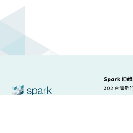
Spark 迪
302 台灣
Spark S.r.l
© Spark. All rights reserved.
本站條款
Via Antonio