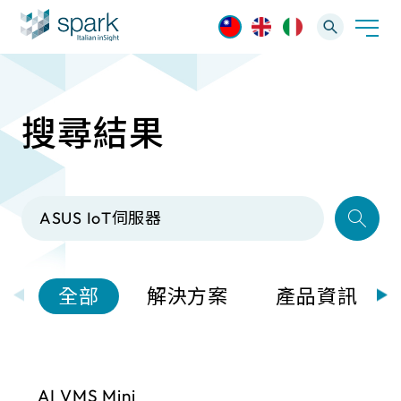
搜尋結果
解決方案
產業應用
產品資訊
AI 影像管理軟體
技術支援
AI 一站式解決方案
AI VMS 影像管理平台
IP網路攝影機
最新消息
輕量化監控(16-32路)
全部
解決方案
產品資訊
Spark攝影機
大範圍監控(64-256路)
Omnieye攝影機
AI VMS Mini