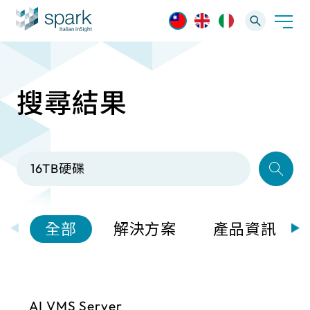
搜尋結果
解決方案
產業應用
產品資訊
AI 影像管理軟體
技術支援
AI 一站式解決方案
AI VMS 影像管理平台
IP網路攝影機
最新消息
輕量化監控(16-32路)
全部
解決方案
產品資訊
Spark攝影機
大範圍監控(64-256路)
Omnieye攝影機
AI VMS Server