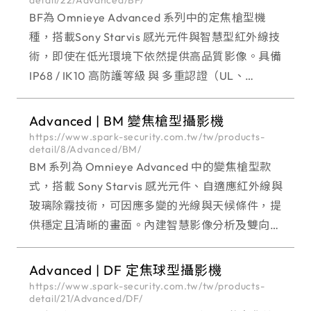
BF為 Omnieye Advanced 系列中的定焦槍型機
種，搭載Sony Starvis 感光元件與智慧型紅外線技
術，即使在低光環境下依然提供高品質影像。具備
IP68 / IK10 高防護等級 與 多重認證（UL、
NDAA、資安認證），適用於對影像穩定與資安高
度要求的場域。 O
Advanced | BM 變焦槍型攝影機
https://www.spark-security.com.tw/tw/products-
detail/8/Advanced/BM/
BM 系列為 Omnieye Advanced 中的變焦槍型款
式，搭載 Sony Starvis 感光元件、自適應紅外線與
玻璃除霧技術，可因應多變的光線與天候條件，提
供穩定且清晰的畫面。內建智慧影像分析及雙向語
音通訊功能，實現即時偵測與互動式監控。 適用於
需遠近觀察、事件即時應對的場
Advanced | DF 定焦球型攝影機
https://www.spark-security.com.tw/tw/products-
detail/21/Advanced/DF/