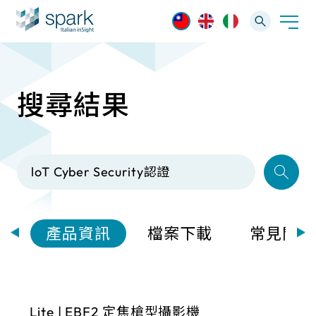
搜尋結果
解決方案
產業應用
產品資訊
AI 影像管理軟體
技術支援
AI 一站式解決方案
AI VMS 影像管理平台
IP網路攝影機
最新消息
輕量化監控(16-32路)
案
產品資訊
檔案下載
常見問題
Spark攝影機
大範圍監控(64-256路)
Omnieye攝影機
Lite | EBF2 定焦槍型攝影機