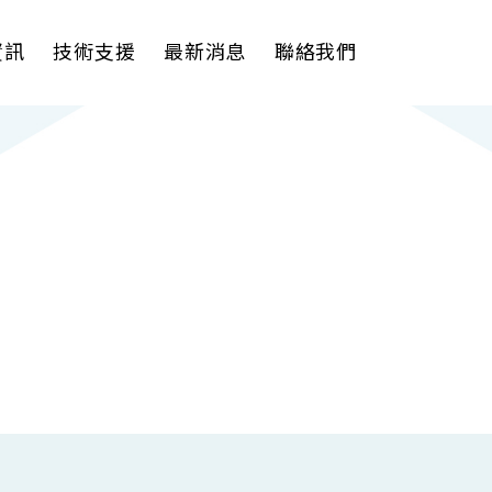
資訊
技術支援
最新消息
聯絡我們
理軟體
AI VMS 影像管理平台
式解決方案
輕量化監控(16-32路)
影機
大範圍監控(64-256路)
Spark攝影機
Omnieye攝影機