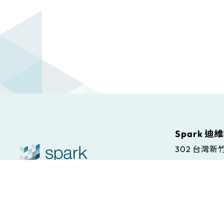
Spark 迪
302 台灣
Spark S.r.l
© Spark. All rights reserved.
本站條款
Via Antonio