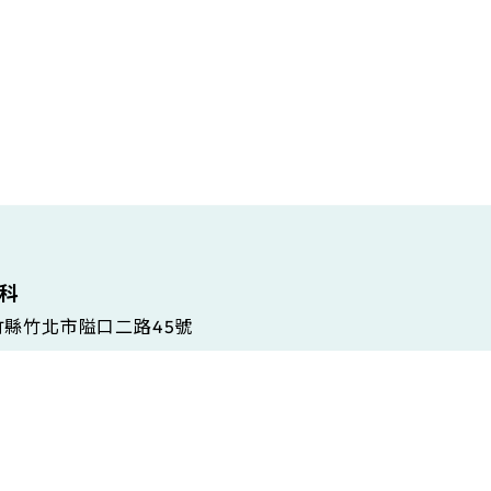
維科
新竹縣竹北市隘口二路45號
 Gramsci, 86/A, 42124 Reggio Emilia