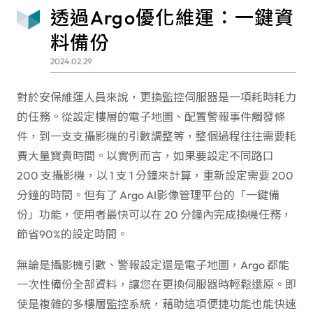
透過Argo優化維運：一鍵資
料備份
2024.02.29
對於安保維運人員來說，更換監控伺服器是一項耗時耗力
的任務。從設定樓層的電子地圖、配置警報事件觸發條
件，到一支支攝影機的引數調整等，整個過程往往需要耗
費大量寶貴時間。以實例而言，如果要設定不同路口
200 支攝影機，以 1 支 1 分鐘來計算，重新設定需要 200
分鐘的時間。但有了 Argo AI影像管理平台的「一鍵備
份」功能，使用者最快可以在 20 分鐘內完成換機任務，
節省90%的設定時間。
無論是攝影機引數、警報設定還是電子地圖，Argo 都能
一次性備份全部資料，讓您在更換伺服器時輕鬆還原。即
使是複雜的多樓層監控系統，藉助這項便捷功能也能快速