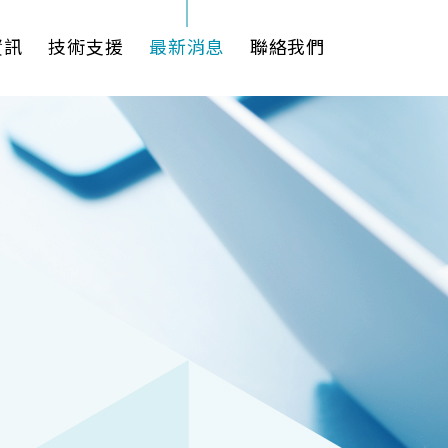
資訊
技術支援
最新消息
聯絡我們
理軟體
AI VMS 影像管理平台
式解決方案
輕量化監控(16-32路)
影機
大範圍監控(64-256路)
Spark攝影機
Omnieye攝影機