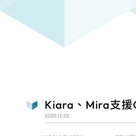
Kiara、Mira支援O
2020.12.02