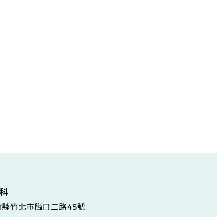
維科
新竹縣竹北市隘口二路45號