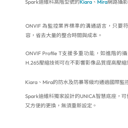
Spark迪維科高階型號的
Kiara
、
Mira
網路攝影
ONVIF 為監控業界標準的溝通語言，只
容，省去大量的整合時間與成本。
ONVIF Profile T支援多重功能，如
H.265壓縮技術可在不影響影像品質提高壓
Kiara、Mira的防水及防暴等級均通過國際監控
Spark迪維科獨家設計的UNICA智慧底
又方便的更換，無須重新設定。