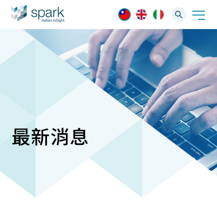
解決方案
產業應用
產品資訊
AI 影像管理軟體
技術支援
最新消息
AI 一站式解決方案
AI VMS 影像管理平台
IP網路攝影機
最新消息
輕量化監控(16-32路)
Spark攝影機
新聞快訊
大範圍監控(64-256路)
產品功能
Omnieye攝影機
專業知識