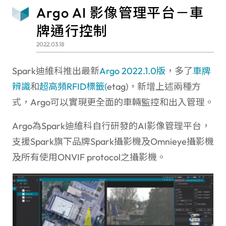
Argo AI 影像管理平台－車
牌通行控制
2022.03.18
Spark迪維科推出最新
Argo 2022.1.0版
，多了
車牌
辨識
和
超高頻RFID標籤(
etag)，新增上述兩種方
式，Argo可以實現更全面的車輛監控和出入管理。
Argo為Spark迪維科自行研發的AI影像管理平台，
支援Spark旗下品牌Spark攝影機及Omnieye攝影機
及所有使用ONVIF protocol之攝影機。