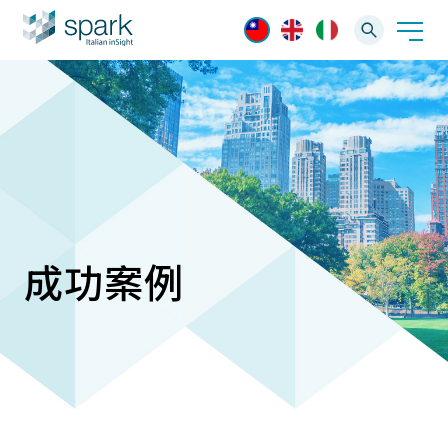
解決方案
產業應用
產品資訊
AI 影像管理軟體
技術支援
成功案例
AI 一站式解決方案
AI VMS 影像管理平台
IP網路攝影機
最新消息
輕量化監控(16-32路)
Spark攝影機
大範圍監控(64-256路)
Omnieye攝影機