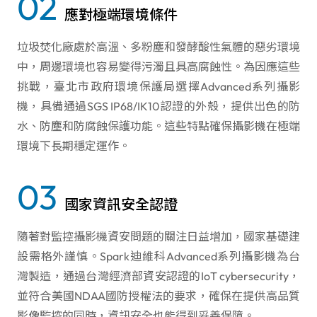
02
應對極端環境條件
垃圾焚化廠處於高溫、多粉塵和發酵酸性氣體的惡劣環境
中，周邊環境也容易變得污濁且具高腐蝕性。為因應這些
挑戰，臺北市政府環境保護局選擇Advanced系列攝影
機，具備通過SGS IP68/IK10認證的外殼，提供出色的防
水、防塵和防腐蝕保護功能。這些特點確保攝影機在極端
環境下長期穩定運作。
03
國家資訊安全認證
隨著對監控攝影機資安問題的關注日益增加，國家基礎建
設需格外謹慎。Spark迪維科Advanced系列攝影機為台
灣製造，通過台灣經濟部資安認證的IoT cybersecurity，
並符合美國NDAA國防授權法的要求，確保在提供高品質
影像監控的同時，資訊安全也能得到妥善保障。