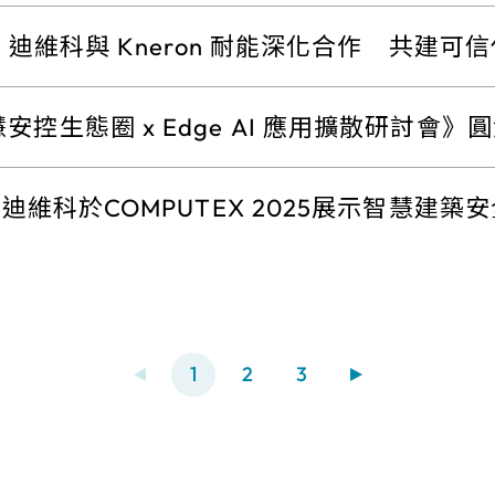
rk 迪維科與 Kneron 耐能深化合作 共建可
智慧轉型
安控生態圈 x Edge AI 應用擴散研討會》
rk迪維科於COMPUTEX 2025展示智慧建築
1
2
3