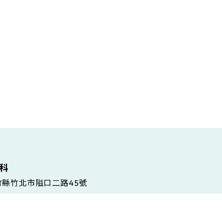
維科
新竹縣竹北市隘口二路45號
 Gramsci, 86/A, 42124 Reggio Emilia