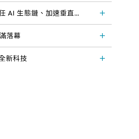
信任 AI 生態鏈、加速垂直
圓滿落幕
安全新科技