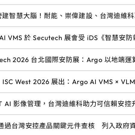
營建智慧大腦！耐能、崇偉建設、台灣迪維科聯
「智慧工地戰情神經中樞」
o AI VMS 於 Secutech 展會受 iDS《
utech 2026 台北國際安防展：Argo 以地端
k ISC West 2026 展出：Argo AI VMS × 
重塑 AI 影像搜尋
IT AI 影像管理，台灣迪維科助力可信賴安控
2 通過台灣安控產品關鍵元件查核 列入政府