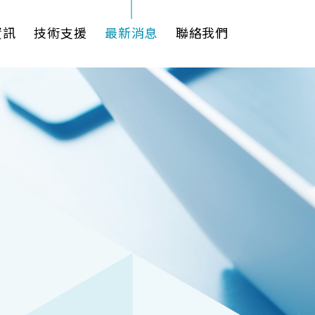
資訊
技術支援
最新消息
聯絡我們
理軟體
AI VMS 影像管理平台
式解決方案
輕量化監控(16-32路)
影機
大範圍監控(64-256路)
Spark攝影機
Omnieye攝影機