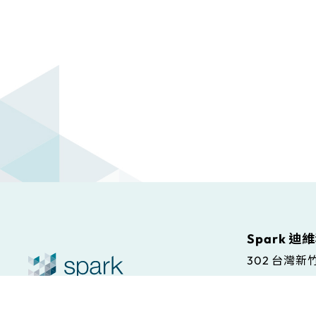
Spark 迪
302 台灣
Spark S.r.l
© Spark. All rights reserved.
本站條款
Via Antonio