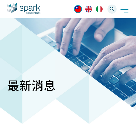
解決方案
產業應用
產品資訊
AI 影像管理軟體
技術支援
最新消息
AI 一站式解決方案
AI VMS 影像管理平台
IP網路攝影機
最新消息
輕量化監控(16-32路)
Spark攝影機
新聞快訊
大範圍監控(64-256路)
產品功能
Omnieye攝影機
專業知識