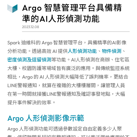
Argo 智慧管理平台具備精
準的AI人形偵測功能
2023.12.08
Spark 迪維科的 Argo 智慧管理平台，具備精準的
AI
影像
分析功能。透過高效
AI
提供
人形偵測功能
、
物件偵測
、
密度偵測及逗留偵測
等功能。AI人形偵測在商辦、住宅區
大樓、校園防護等場域皆有廣泛的應用。與傳統監控系統
相比，Argo 的 AI 人形偵測大幅降低了誤判機率，更結合
LINE警報通知，就算在複雜的大樓樓層間，讓管理人員
在第一時間就接獲LINE警報通知及確認事發地點，大幅
提升事件解決的效率。
Argo 人形偵測影像示範
Argo 人形偵測功能可透過參數設定自由定義多少人聚